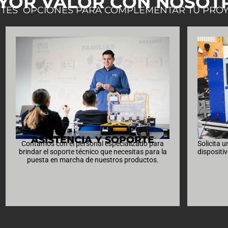
YOR VALOR CON NOSOT
NTES OPCIONES PARA COMPLEMENTAR TU PRO
ASISTENCIA Y SOPORTE
Contamos con el personal especializado para
Solicita 
brindar el soporte técnico que necesitas para la
dispositiv
puesta en marcha de nuestros productos.