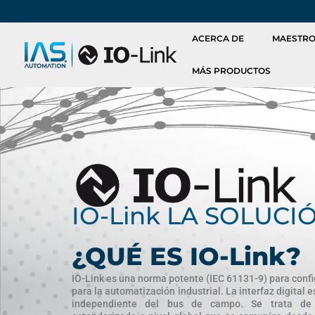
Ir
al
ACERCA DE
MAESTR
contenido
MÁS PRODUCTOS
IO-Link LA SOLUCI
¿QUÉ ES IO-Link?
IO-Link es una norma potente (IEC 61131-9) para confi
para la automatización industrial. La interfaz digital
independiente del bus de campo. Se trata de 