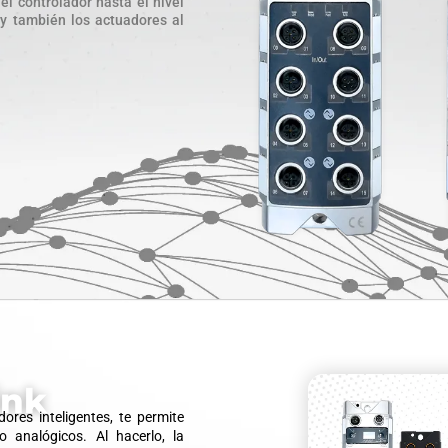
l controlador hasta el nivel
 y también los actuadores al
ink
res inteligentes, te permite
o analógicos. Al hacerlo, la