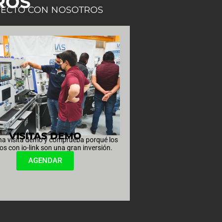
ROS
YECTO CON NOSOTROS
VISITAS DEMO
una visita demo y comprueba porqué los
os con io-link son una gran inversión.
AGENDAR