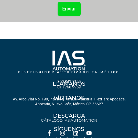
Enviar
DISTRIBUIDOR AUTORIZADO EN MÉXICO
800 841 7199
LLÁMANOS
81 1766 9959
VÍSITANOS
Av. Arco Vial No. 199, interior I, Parque industrial FlexPark Apodaca,
Apocada, Nuevo León, México, CP. 66627
DESCARGA
CÁTALOGO IAS AUTOMATION
SÍGUENOS
F
I
L
Y