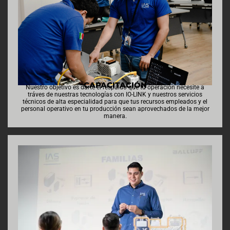
CAPACITACIÓN
Nuestro objetivo es darte el respaldo que tu operación necesite a
tráves de nuestras tecnologías con IO-LINK y nuestros servicios
técnicos de alta especialidad para que tus recursos empleados y el
personal operativo en tu producción sean aprovechados de la mejor
manera.