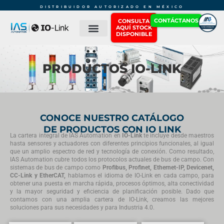
Ir
DISTRIBUIDOR AUTORIZADO EN MÉXICO
al
CONTÁCTANOS
CONSULTA
AQUÍ STOCK
contenido
DISPONIBLE
ACERCA DE
MÓDULOS E/S
TORRETAS DE SEÑALIZACIÓN
MÁS PRODUCTOS
PRODUCTOS IO-LINK
CONOCE NUESTRO CATÁLOGO
DE PRODUCTOS CON IO LINK
La cartera integral de IAS Automation en
IO-Link
te incluye desde maestros
hasta sensores y actuadores con diferentes principios funcionales, al igual
que un amplio espectro de red y tecnología de conexión. Como resultado,
IAS Automation cubre todos los protocolos actuales de bus de campo. Con
sistemas de bus de campo como
Profibus, Profinet, Ethernet-IP, Devicenet,
CC-Link y EtherCAT,
hablamos el idioma de IO-Link en cada campo, para
obtener una puesta en marcha rápida, procesos óptimos, alta conectividad
y la mayor seguridad y eficiencia de planificación posible. Dado que
contamos con una amplia cartera de IO-Link, creamos las mejores
soluciones para sus necesidades y para Industria 4.0.