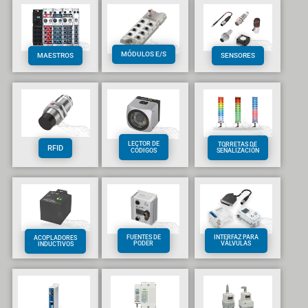
MÓDULOS E/S
MAESTROS
SENSORES
LECTOR DE
TORRETAS DE
RFID
SEÑALIZACIÓN
CÓDIGOS
FUENTES DE
INTERFAZ PARA
ACOPLADORES
PODER
VÁLVULAS
INDUCTIVOS