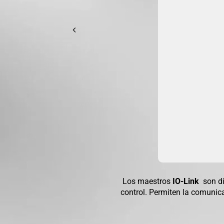
Los maestros
IO-Link
son dis
control. Permiten la comunicac