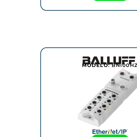
MODELO
: BNI00H