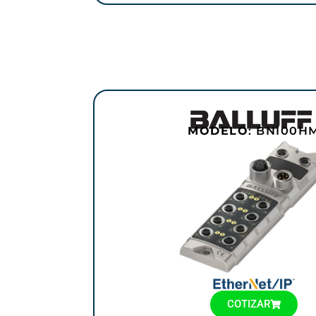
MODELO
: BNI00H
COTIZAR