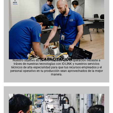
CAPACITACIÓN
Nuestro objetivo es darte el respaldo que tu operación necesite a
tráves de nuestras tecnologías con IO-LINK y nuestros servicios
técnicos de alta especialidad para que tus recursos empleados y el
personal operativo en tu producción sean aprovechados de la mejor
manera.