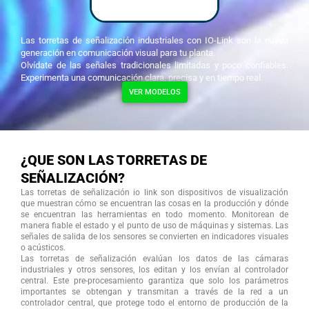
Las torretas de señalización industriales con IO-Link son la nueva
generación en comunicación visual para tu planta.
Olvídate de las señales tradicionales limitadas y poco confiables.
Experimenta una comunicación clara, precisa y en tiempo real.
VER MODELOS
¿QUE SON LAS TORRETAS DE
SEÑALIZACIÓN?
Las torretas de señalización io link son dispositivos de visualización
que muestran cómo se encuentran las cosas en la producción y dónde
se encuentran las herramientas en todo momento. Monitorean de
manera fiable el estado y el punto de uso de máquinas y sistemas. Las
señales de salida de los sensores se convierten en indicadores visuales
o acústicos.
Las torretas de señalización evalúan los datos de las cámaras
industriales y otros sensores, los editan y los envían al controlador
central. Este pre-procesamiento garantiza que solo los parámetros
importantes se obtengan y transmitan a través de la red a un
controlador central, que protege todo el entorno de producción de la