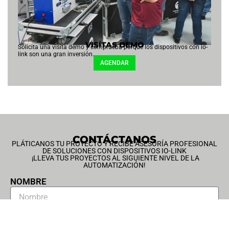
VISÍTAS DEMO
Solicita una visita demo y comprueba porqué los dispositivos con io-
link son una gran inversión.
AGENDAR
CONTÁCTANOS
PLÁTICANOS TU PROYECTO Y RECIBE ASESORÍA PROFESIONAL
DE SOLUCIONES CON DISPOSITIVOS IO-LINK
¡LLEVA TUS PROYECTOS AL SIGUIENTE NIVEL DE LA
AUTOMATIZACIÓN!
NOMBRE
CORREO ELECTRÓNICO